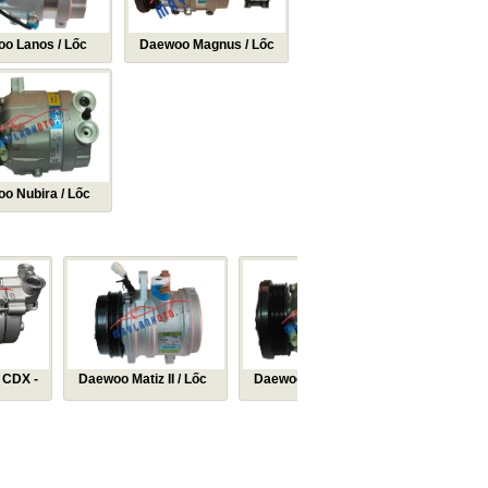
o Lanos / Lốc
Daewoo Magnus / Lốc
ều hòa Daewoo
lạnh điều hòa Daewoo
 Máy nén khí điều
Magnus / Máy nén khí
ewoo Lanos
điều hòa Daewoo
Magnus
o Nubira / Lốc
ều hòa Daewoo
/ Máy nén khí điều
ewoo Nubira
Mô tơ quạt các loại
 Matiz II / Lốc
Daewoo Nubira / Lốc
ều hòa Daewoo
lạnh điều hòa Daewoo
/ Máy nén khí điều
Nubira / Máy nén khí điều
woo Matiz 2
hòa Daewoo Nubira