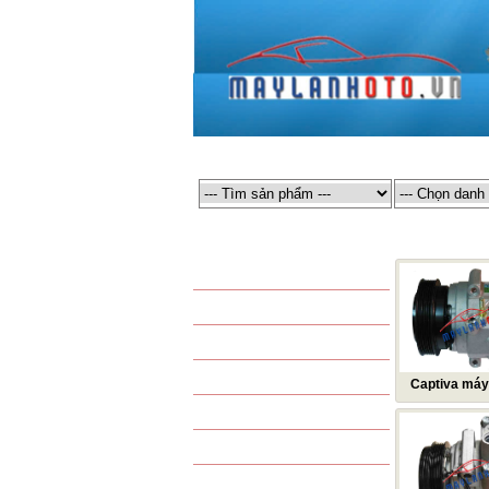
TRANG CHỦ
GIỚI THIỆU
MÁY LẠNH Ô TÔ
MÁY LẠNH Ô
SẢN PHẨM THÔNG DỤNG
LỐC LẠNH ĐIỀU HÒA
DÀN NÓNG ĐIỀU HÒA
COMPRESSOR
DÀN LẠNH ĐIỀU HÒA
CONDENSER
Captiva máy 
lạnh điều hòa
DÀN SƯỞI - DÀN NÓNG
EVAPORATOR
Captiva máy d
QUẠT DÀN NÓNG - QUẠT
TAPLO - HEATER
nén khí điều 
QUẠT DÀN LẠNH
Captiva máy 
KÉT NƯỚC