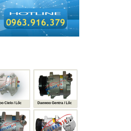
C
LIÊN HỆ
DAEWOO
o Cielo / Lốc
Daewoo Gentra / Lốc
ều hòa Daewoo
lạnh điều hòa Daewoo
 Máy nén khí điều
Gentra / Máy nén khí điều
ewoo Cielo
hòa Daewoo Gentra