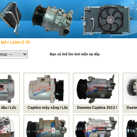
MÁY LẠNH Ô TÔ
SẢN PHẨM LỌC
DỊCH VỤ
TIN TỨ
Bạn có thể tìm linh kiện tại đây
 TÔ / LỐC LẠNH ĐIỀU HÒA COMPRESSOR / LỐC ĐIỀU HÒA CHEVROLET - 
dầu / Lốc
Captiva máy xăng / Lốc
Daewoo Captiva 2013 /
Daewo
 Daewoo
lạnh điều hòa Chevrolet
Lốc lạnh điều hòa
lạnh đi
ầu / Máy
Captiva máy xăng / Máy
Chevrolet Captiva 2013 /
Cielo /
hòa Daewoo
nén khí Chevrolet
Máy nén khí điều hòa
hòa Da
dầu
Captiva máy xăng
Daewoo Captiva 2013