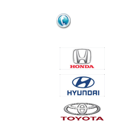
HỖ TRỢ BÁN HÀNG
0963 916 379
ĐỐI TÁC/KHÁCH HÀNG
Những mẫu xe hay gặp vấn
đề về điều hòa
7 mẹo vặt giúp ích cho những
THỐNG KÊ TRUY CẬP