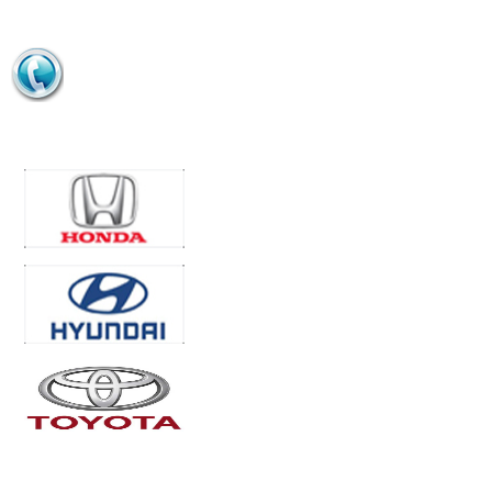
HỖ TRỢ BÁN HÀNG
0963 916 379
ĐỐI TÁC/KHÁCH HÀNG
Những mẫu xe hay gặp vấn
đề về điều hòa
7 mẹo vặt giúp ích cho những
THỐNG KÊ TRUY CẬP