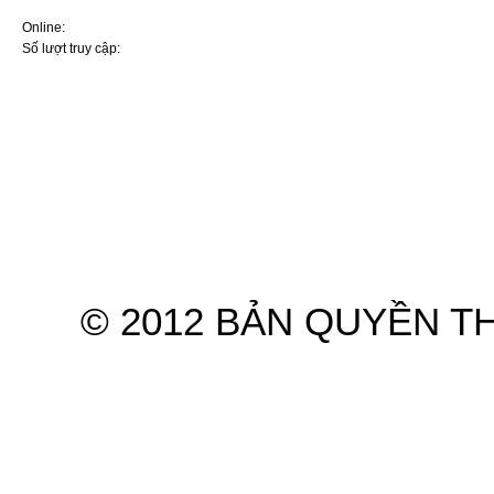
ai sử dụng ô tô
Online:
11
Nút bấm ít ai để ý tới giúp
Số lượt truy cập:
7570439
cabin ô tô mát nhanh mà
không cần bật điều hòa
5 thói quen khiến điều hòa ô
tô dễ hư hỏng khi sử dụng
mùa nắng nóng
Điều hoà ô tô không mát:
Nguyên nhân và cách xử lý
Hệ thống điều hòa ô tô:
Nguyên lý và những điều cơ
bản nhất cần nhớ kỹ
Hyundai và KIA lọt top thương
Trang chủ
Giới thiệu
Sản phẩm
hiệu ôtô ít lỗi nhất năm
Ba cách hiệu quả sửa điều
© 2012 BẢN QUYỀN T
hòa ô tô không hoạt động
Tại sao mùa hè bật điều hòa
mà ô tô vẫn nóng?
Mẹo ngăn điều hòa ô tô bốc
mùi chua
Ra ô tô bật điều hoà ngủ khi
nhà mất điện: Lưu ý sống còn