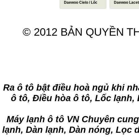
va
Mighty 2,5 Tấn (giàn
Daewoo Cielo / Lốc
Daewoo Lacett
phụ) / Giàn nóng điều hòa
lạnh điều hòa Daewoo
Lốc lạnh điều h
Trang chủ
Giới thiệu
Sản phẩm
Hyundai Mighty / Dàn
Cielo / Máy nén khí điều
Daewoo Lacetti 
nóng điều hòa Hyundai
hòa Daewoo Cielo
Máy nén khí điề
© 2012 BẢN QUYỀN T
Mighty
Daewoo Lacetti
Ra ô tô bật điều hoà ngủ khi nh
ô tô, Điều hòa ô tô, Lốc lạnh
Máy lạnh ô tô VN Chuyên cung 
lạnh, Dàn lạnh, Dàn nóng, Lọc d