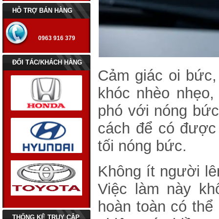
HỖ TRỢ BÁN HÀNG
0963 916 379
ĐỐI TÁC/KHÁCH HÀNG
Cảm giác oi bức,
khóc nhèo nhẹo,
phó với nóng bức 
cách để có được
tối nóng bức.
Không ít người lê
Việc làm này kh
Những mẫu xe hay gặp vấn
đề về điều hòa
hoàn toàn có thể 
7 mẹo vặt giúp ích cho những
THỐNG KÊ TRUY CẬP