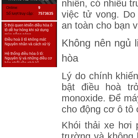
nhiên, có nhiều t
ai sử dụng ô tô
Online:
9
Nút bấm ít ai để ý tới giúp
việc tử vong. D
Số lượt truy cập:
7573635
cabin ô tô mát nhanh mà
không cần bật điều hòa
an toàn cho bạn v
5 thói quen khiến điều hòa ô
tô dễ hư hỏng khi sử dụng
mùa nắng nóng
Điều hoà ô tô không mát:
Không nên ngủ li
Nguyên nhân và cách xử lý
Hệ thống điều hòa ô tô:
hòa
Nguyên lý và những điều cơ
bản nhất cần nhớ kỹ
Hyundai và KIA lọt top thương
hiệu ôtô ít lỗi nhất năm
Lý do chính khiến
Ba cách hiệu quả sửa điều
bật điều hoà tr
hòa ô tô không hoạt động
monoxide. Để máy
Tại sao mùa hè bật điều hòa
mà ô tô vẫn nóng?
cho động cơ ô tô 
Mẹo ngăn điều hòa ô tô bốc
mùi chua
Khói thải xe hơi
Ra ô tô bật điều hoà ngủ khi
nhà mất điện: Lưu ý sống còn
trường và không 