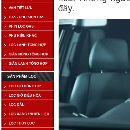
đây.
VAN TIẾT LƯU
GAS - PHỤ KIỆN GAS
PHIN LỌC GAS
PHỤ KIỆN KHÁC
LỐC LẠNH TỔNG HỢP
GIÀN NÓNG TỔNG HỢP
GIÀN LẠNH TỔNG HỢP
SẢN PHẨM LỌC
LỌC GIÓ ĐỘNG CƠ
LỌC GIÓ ĐIỀU HÒA
LỌC DẦU
LỌC XĂNG / NHIÊN LIỆU
LỌC THỦY LỰC