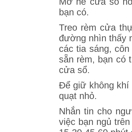
Mở hé cửa sổ ho
bạn có.
Treo rèm cửa th
đường nhìn thấy n
các tia sáng, côn
sẵn rèm, bạn có t
cửa sổ.
Để giữ không khí 
quạt nhỏ.
Nhắn tin cho ngườ
việc bạn ngủ trên