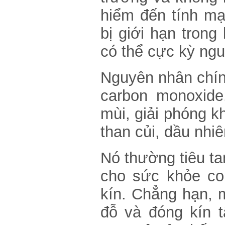
Cần làm gì khi ô tô bị ngập
nước và dấu hiệu nhận biết
hiểm đến tính mạ
7 khác biệt cơ bản giữa xe
bị giới hạn tron
điện và xe xăng
có thể cực kỳ ngu
Ô tô lâu không đi, có nên tháo
cọc ắc-quy để tránh hết điện?
Thủ phạm khiến điều hòa ôtô
Nguyên nhân chính
thổi ra khí nóng
carbon monoxide
Doanh số ế ẩm, Toyota
Avanza rục rịch "khai tử" tại
Việt Nam?
mùi, giải phóng kh
Toyota Fortuner ra mắt bản
nâng cấp tại Việt Nam, giá từ
than củi, dầu nhiên
1,154 tỷ đồng
Hyundai Santa Fe bán gấp 3
lần Toyota Fortuner trong
Nó thường tiêu ta
tháng 9
Kia Carnival 2021 ra mắt tại
Việt Nam, giá từ 1,199 tỷ đồng
cho sức khỏe con
Sử dụng điều hòa ô tô, tài mới
kín. Chẳng hạn, 
nên biết
đỗ và đóng kín 
Hyundai Grand i10 - mẫu xe
cỡ nhỏ đáng mua nhất