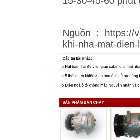
15-30-45-60 phút 
Nguồn : https://v
khi-nha-mat-dien
Các tin bài khác:
Nút bấm ít ai để ý tới giúp cabin ô tô mát 
5 thói quen khiến điều hòa ô tô dễ hư hỏn
Điều hoà ô tô không mát: Nguyên nhân và c
SẢN PHẨM BÁN CHẠY