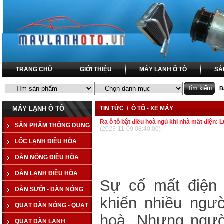
TRANG CHỦ
GIỚI THIỆU
MÁY LẠNH Ô TÔ
SẢ
B
MÁY LẠNH Ô TÔ
TIN TỨC / Ô TÔ - XE MÁY
Ra ô tô bật điều hoà ngủ khi nhà mất điện: 
SẢN PHẨM THÔNG DỤNG
(2023-11-09 08:40:00)
LỐC LẠNH ĐIỀU HÒA
DÀN NÓNG ĐIỀU HÒA
COMPRESSOR
DÀN LẠNH ĐIỀU HÒA
CONDENSER
Sự cố mất điện 
DÀN SƯỞI - DÀN NÓNG
EVAPORATOR
khiến nhiều ngườ
QUẠT DÀN NÓNG - QUẠT
TAPLO - HEATER
hoà. Nhưng ngườ
QUẠT DÀN LẠNH
KÉT NƯỚC