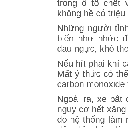
trong ô tô chết
Những mẫu xe hay gặp vấn
đề về điều hòa
không hề có triệu
7 mẹo vặt giúp ích cho những
ai sử dụng ô tô
Những người tỉnh
Nút bấm ít ai để ý tới giúp
cabin ô tô mát nhanh mà
biến như nhức đ
không cần bật điều hòa
đau ngực, khó thở,
Nếu hít phải khí c
Mất ý thức có thể
carbon monoxide 
Ngoài ra, xe bật
nguy cơ hết xăng
do hệ thống làm