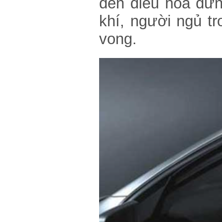
đến điều hòa dừn
khí, người ngủ tr
vong.