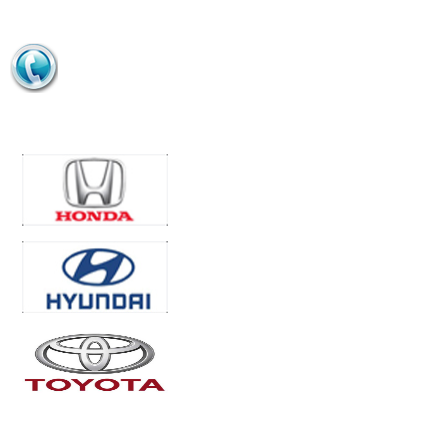
HỖ TRỢ BÁN HÀNG
0963 916 379
ĐỐI TÁC/KHÁCH HÀNG
Những mẫu xe hay gặp vấn
đề về điều hòa
7 mẹo vặt giúp ích cho những
THỐNG KÊ TRUY CẬP