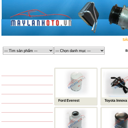
TRANG CHỦ
GIỚI THIỆU
MÁY LẠNH Ô TÔ
SẢ
B
MÁY LẠNH Ô TÔ
MÁY LẠNH Ô TÔ / LỌC XĂNG / NHIÊN LIỆU
SẢN PHẨM THÔNG DỤNG
LỐC LẠNH ĐIỀU HÒA
DÀN NÓNG ĐIỀU HÒA
COMPRESSOR
DÀN LẠNH ĐIỀU HÒA
CONDENSER
Ford Everest
Toyota Innova
DÀN SƯỞI - DÀN NÓNG
EVAPORATOR
QUẠT DÀN NÓNG - QUẠT
TAPLO - HEATER
QUẠT DÀN LẠNH
KÉT NƯỚC