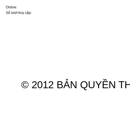
ai sử dụng ô tô
Online:
9
Nút bấm ít ai để ý tới giúp
Số lượt truy cập:
7570719
cabin ô tô mát nhanh mà
không cần bật điều hòa
5 thói quen khiến điều hòa ô
tô dễ hư hỏng khi sử dụng
mùa nắng nóng
Điều hoà ô tô không mát:
Nguyên nhân và cách xử lý
Hệ thống điều hòa ô tô:
Nguyên lý và những điều cơ
bản nhất cần nhớ kỹ
Hyundai và KIA lọt top thương
Trang chủ
Giới thiệu
Sản phẩm
hiệu ôtô ít lỗi nhất năm
Ba cách hiệu quả sửa điều
© 2012 BẢN QUYỀN T
hòa ô tô không hoạt động
Tại sao mùa hè bật điều hòa
mà ô tô vẫn nóng?
Mẹo ngăn điều hòa ô tô bốc
mùi chua
Ra ô tô bật điều hoà ngủ khi
nhà mất điện: Lưu ý sống còn