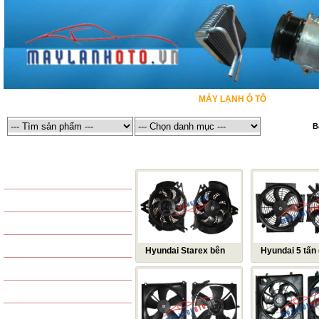
TRANG CHỦ
GIỚI THIỆU
MÁY LẠNH Ô TÔ
SẢ
B
MÁY LẠNH Ô TÔ
MÁY LẠNH Ô TÔ / QUẠT DÀN NÓNG - QU
SẢN PHẨM THÔNG DỤNG
LỐC LẠNH ĐIỀU HÒA
DÀN NÓNG ĐIỀU HÒA
COMPRESSOR
DÀN LẠNH ĐIỀU HÒA
CONDENSER
Hyundai Starex bên
Hyundai 5 tấn
phụ (bên phải)
DÀN SƯỞI - DÀN NÓNG
EVAPORATOR
QUẠT DÀN NÓNG - QUẠT
TAPLO - HEATER
QUẠT DÀN LẠNH
KÉT NƯỚC