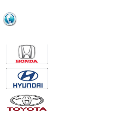
HỖ TRỢ BÁN HÀNG
0963 916 379
ĐỐI TÁC/KHÁCH HÀNG
Những mẫu xe hay gặp vấn
đề về điều hòa
7 mẹo vặt giúp ích cho những
THỐNG KÊ TRUY CẬP