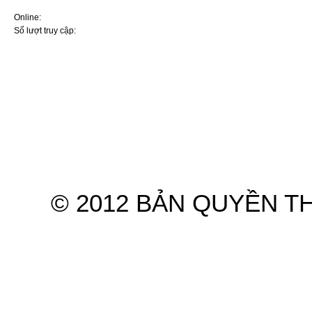
ai sử dụng ô tô
Online:
4
Nút bấm ít ai để ý tới giúp
Số lượt truy cập:
7570140
cabin ô tô mát nhanh mà
không cần bật điều hòa
5 thói quen khiến điều hòa ô
tô dễ hư hỏng khi sử dụng
mùa nắng nóng
Điều hoà ô tô không mát:
Nguyên nhân và cách xử lý
Hệ thống điều hòa ô tô:
Nguyên lý và những điều cơ
bản nhất cần nhớ kỹ
Hyundai và KIA lọt top thương
Trang chủ
Giới thiệu
Sản phẩm
hiệu ôtô ít lỗi nhất năm
Ba cách hiệu quả sửa điều
© 2012 BẢN QUYỀN T
hòa ô tô không hoạt động
Tại sao mùa hè bật điều hòa
mà ô tô vẫn nóng?
Mẹo ngăn điều hòa ô tô bốc
mùi chua
Ra ô tô bật điều hoà ngủ khi
nhà mất điện: Lưu ý sống còn