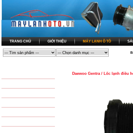
TRANG CHỦ
GIỚI THIỆU
MÁY LẠNH Ô TÔ
SẢ
B
MÁY LẠNH Ô TÔ
MÁY LẠNH Ô TÔ / LỐC LẠNH ĐIỀU HÒA 
Daewoo Gentra / Lốc lạnh điều 
SẢN PHẨM THÔNG DỤNG
LỐC LẠNH ĐIỀU HÒA
DÀN NÓNG ĐIỀU HÒA
COMPRESSOR
DÀN LẠNH ĐIỀU HÒA
CONDENSER
DÀN SƯỞI - DÀN NÓNG
EVAPORATOR
QUẠT DÀN NÓNG - QUẠT
TAPLO - HEATER
QUẠT DÀN LẠNH
KÉT NƯỚC