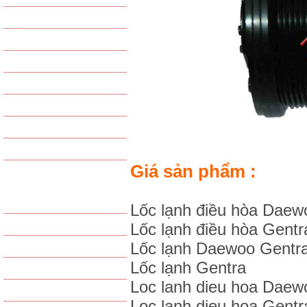
VAN TIẾT LƯU
GAS - PHỤ KIỆN GAS
PHIN LỌC GAS
PHỤ KIỆN KHÁC
LỐC LẠNH TỔNG HỢP
GIÀN NÓNG TỔNG HỢP
GIÀN LẠNH TỔNG HỢP
Giá sản phẩm :
SẢN PHẨM LỌC
LỌC GIÓ ĐỘNG CƠ
Lốc lạnh điều hòa Daew
Lốc lạnh điều hòa Gentr
LỌC GIÓ ĐIỀU HÒA
Lốc lạnh Daewoo Gentr
LỌC DẦU
Lốc lạnh Gentra
LỌC XĂNG / NHIÊN LIỆU
Loc lanh dieu hoa Daew
LỌC THỦY LỰC
Loc lanh dieu hoa Gentr