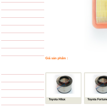
VAN TIẾT LƯU
GAS - PHỤ KIỆN GAS
PHIN LỌC GAS
PHỤ KIỆN KHÁC
LỐC LẠNH TỔNG HỢP
GIÀN NÓNG TỔNG HỢP
GIÀN LẠNH TỔNG HỢP
Giá sản phẩm :
SẢN PHẨM LỌC
SẢN PHẨM CÙNG LOẠI
LỌC GIÓ ĐỘNG CƠ
LỌC GIÓ ĐIỀU HÒA
LỌC DẦU
LỌC XĂNG / NHIÊN LIỆU
Toyota Hilux
Toyota Fortun
LỌC THỦY LỰC