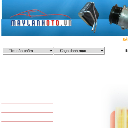
TRANG CHỦ
GIỚI THIỆU
MÁY LẠNH Ô TÔ
SẢ
B
MÁY LẠNH Ô TÔ
SẢN PHẨM LỌC / LỌC GIÓ ĐỘNG CƠ
SẢN PHẨM THÔNG DỤNG
LỐC LẠNH ĐIỀU HÒA
DÀN NÓNG ĐIỀU HÒA
COMPRESSOR
DÀN LẠNH ĐIỀU HÒA
CONDENSER
DÀN SƯỞI - DÀN NÓNG
EVAPORATOR
QUẠT DÀN NÓNG - QUẠT
TAPLO - HEATER
QUẠT DÀN LẠNH
KÉT NƯỚC