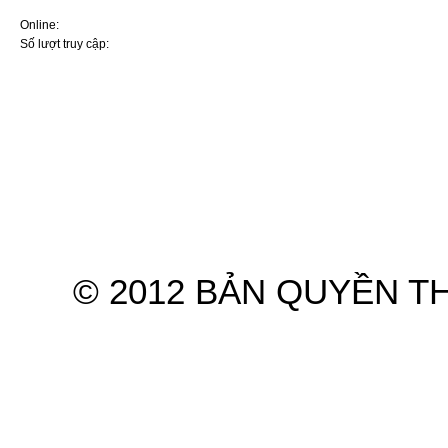
ai sử dụng ô tô
Online:
7
Nút bấm ít ai để ý tới giúp
Số lượt truy cập:
7570243
cabin ô tô mát nhanh mà
không cần bật điều hòa
5 thói quen khiến điều hòa ô
tô dễ hư hỏng khi sử dụng
mùa nắng nóng
Điều hoà ô tô không mát:
Nguyên nhân và cách xử lý
Hệ thống điều hòa ô tô:
Nguyên lý và những điều cơ
bản nhất cần nhớ kỹ
Hyundai và KIA lọt top thương
Trang chủ
Giới thiệu
Sản phẩm
hiệu ôtô ít lỗi nhất năm
Ba cách hiệu quả sửa điều
© 2012 BẢN QUYỀN T
hòa ô tô không hoạt động
Tại sao mùa hè bật điều hòa
mà ô tô vẫn nóng?
Mẹo ngăn điều hòa ô tô bốc
mùi chua
Ra ô tô bật điều hoà ngủ khi
nhà mất điện: Lưu ý sống còn