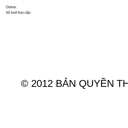
ai sử dụng ô tô
Online:
9
Nút bấm ít ai để ý tới giúp
Số lượt truy cập:
7570926
cabin ô tô mát nhanh mà
không cần bật điều hòa
5 thói quen khiến điều hòa ô
tô dễ hư hỏng khi sử dụng
mùa nắng nóng
Điều hoà ô tô không mát:
Nguyên nhân và cách xử lý
Hệ thống điều hòa ô tô:
Nguyên lý và những điều cơ
bản nhất cần nhớ kỹ
Hyundai và KIA lọt top thương
Trang chủ
Giới thiệu
Sản
hiệu ôtô ít lỗi nhất năm
Ba cách hiệu quả sửa điều
© 2012 BẢN QUYỀN T
hòa ô tô không hoạt động
Tại sao mùa hè bật điều hòa
mà ô tô vẫn nóng?
Mẹo ngăn điều hòa ô tô bốc
mùi chua
Ra ô tô bật điều hoà ngủ khi
nhà mất điện: Lưu ý sống còn