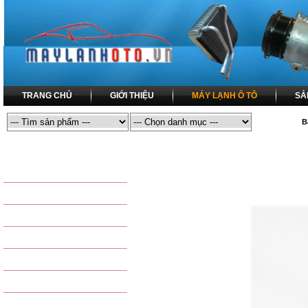
TRANG CHỦ
GIỚI THIỆU
MÁY LẠNH Ô TÔ
SẢ
B
MÁY LẠNH Ô TÔ
MÁY LẠNH Ô TÔ / VAN TIẾT LƯU
SẢN PHẨM THÔNG DỤNG
LỐC LẠNH ĐIỀU HÒA
DÀN NÓNG ĐIỀU HÒA
COMPRESSOR
DÀN LẠNH ĐIỀU HÒA
CONDENSER
DÀN SƯỞI - DÀN NÓNG
EVAPORATOR
QUẠT DÀN NÓNG - QUẠT
TAPLO - HEATER
QUẠT DÀN LẠNH
KÉT NƯỚC