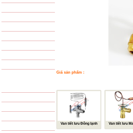
VAN TIẾT LƯU
GAS - PHỤ KIỆN GAS
PHIN LỌC GAS
PHỤ KIỆN KHÁC
LỐC LẠNH TỔNG HỢP
GIÀN NÓNG TỔNG HỢP
GIÀN LẠNH TỔNG HỢP
Giá sản phẩm :
SẢN PHẨM LỌC
SẢN PHẨM CÙNG LOẠI
LỌC GIÓ ĐỘNG CƠ
LỌC GIÓ ĐIỀU HÒA
LỌC DẦU
LỌC XĂNG / NHIÊN LIỆU
Van tiết lưu Đông lạnh
Van tiết lưu Ma
LỌC THỦY LỰC