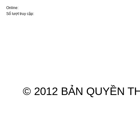
ai sử dụng ô tô
Online:
5
Nút bấm ít ai để ý tới giúp
Số lượt truy cập:
7569566
cabin ô tô mát nhanh mà
không cần bật điều hòa
5 thói quen khiến điều hòa ô
tô dễ hư hỏng khi sử dụng
mùa nắng nóng
Điều hoà ô tô không mát:
Nguyên nhân và cách xử lý
Hệ thống điều hòa ô tô:
Nguyên lý và những điều cơ
bản nhất cần nhớ kỹ
Hyundai và KIA lọt top thương
Trang chủ
Giới thiệu
Sản
hiệu ôtô ít lỗi nhất năm
Ba cách hiệu quả sửa điều
© 2012 BẢN QUYỀN T
hòa ô tô không hoạt động
Tại sao mùa hè bật điều hòa
mà ô tô vẫn nóng?
Mẹo ngăn điều hòa ô tô bốc
mùi chua
Ra ô tô bật điều hoà ngủ khi
nhà mất điện: Lưu ý sống còn