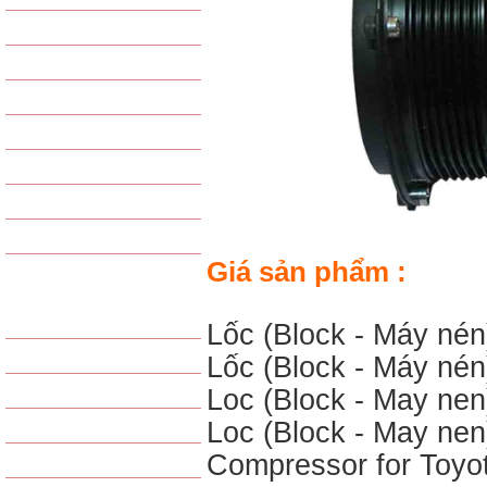
VAN TIẾT LƯU
GAS - PHỤ KIỆN GAS
PHIN LỌC GAS
PHỤ KIỆN KHÁC
LỐC LẠNH TỔNG HỢP
GIÀN NÓNG TỔNG HỢP
GIÀN LẠNH TỔNG HỢP
Giá sản phẩm :
SẢN PHẨM LỌC
LỌC GIÓ ĐỘNG CƠ
Lốc (Block - Máy nén
LỌC GIÓ ĐIỀU HÒA
Lốc (Block - Máy nén
Loc (Block - May nen
LỌC DẦU
Loc (Block - May nen
LỌC XĂNG / NHIÊN LIỆU
Compressor for Toyo
LỌC THỦY LỰC