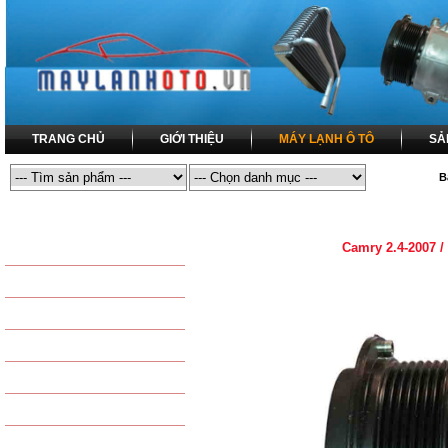
TRANG CHỦ
GIỚI THIỆU
MÁY LẠNH Ô TÔ
SẢ
B
MÁY LẠNH Ô TÔ
MÁY LẠNH Ô TÔ / LỐC LẠNH ĐIỀU HÒA 
Camry 2.4-2007 /
SẢN PHẨM THÔNG DỤNG
LỐC LẠNH ĐIỀU HÒA
DÀN NÓNG ĐIỀU HÒA
COMPRESSOR
DÀN LẠNH ĐIỀU HÒA
CONDENSER
DÀN SƯỞI - DÀN NÓNG
EVAPORATOR
QUẠT DÀN NÓNG - QUẠT
TAPLO - HEATER
QUẠT DÀN LẠNH
KÉT NƯỚC