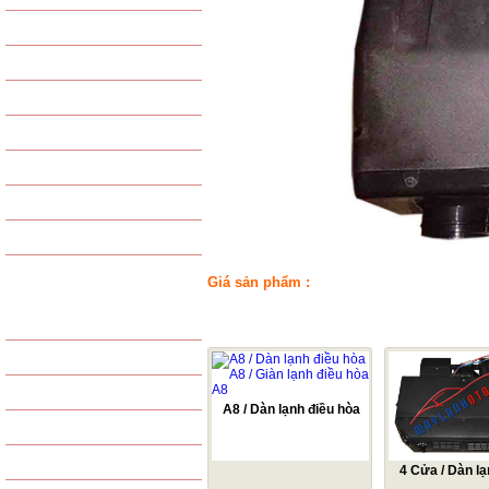
VAN TIẾT LƯU
GAS - PHỤ KIỆN GAS
PHIN LỌC GAS
PHỤ KIỆN KHÁC
LỐC LẠNH TỔNG HỢP
GIÀN NÓNG TỔNG HỢP
GIÀN LẠNH TỔNG HỢP
Giá sản phẩm :
SẢN PHẨM LỌC
LỌC GIÓ ĐỘNG CƠ
SẢN PHẨM CÙNG LOẠI
LỌC GIÓ ĐIỀU HÒA
LỌC DẦU
A8 / Dàn lạnh điều hòa
LỌC XĂNG / NHIÊN LIỆU
A8 / Giàn lạnh điều hòa
A8
LỌC THỦY LỰC
4 Cửa / Dàn lạ