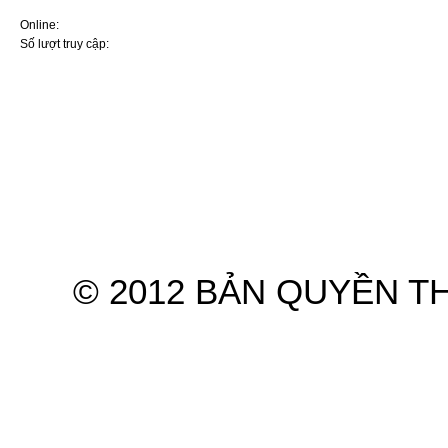
ai sử dụng ô tô
Online:
10
Nút bấm ít ai để ý tới giúp
Số lượt truy cập:
7572167
cabin ô tô mát nhanh mà
không cần bật điều hòa
5 thói quen khiến điều hòa ô
tô dễ hư hỏng khi sử dụng
mùa nắng nóng
Điều hoà ô tô không mát:
Nguyên nhân và cách xử lý
Hệ thống điều hòa ô tô:
Nguyên lý và những điều cơ
bản nhất cần nhớ kỹ
Hyundai và KIA lọt top thương
Trang chủ
Giới thiệu
Sản
hiệu ôtô ít lỗi nhất năm
Ba cách hiệu quả sửa điều
© 2012 BẢN QUYỀN T
hòa ô tô không hoạt động
Tại sao mùa hè bật điều hòa
mà ô tô vẫn nóng?
Mẹo ngăn điều hòa ô tô bốc
mùi chua
Ra ô tô bật điều hoà ngủ khi
nhà mất điện: Lưu ý sống còn