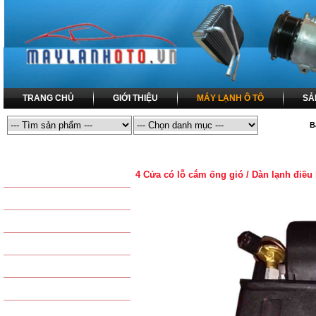
TRANG CHỦ
GIỚI THIỆU
MÁY LẠNH Ô TÔ
SẢ
B
MÁY LẠNH Ô TÔ
MÁY LẠNH Ô TÔ / DÀN LẠNH ĐIỀU HÒA 
4 Cửa có lỗ cắm ống gió / Dàn lạnh điều
SẢN PHẨM THÔNG DỤNG
LỐC LẠNH ĐIỀU HÒA
DÀN NÓNG ĐIỀU HÒA
COMPRESSOR
DÀN LẠNH ĐIỀU HÒA
CONDENSER
DÀN SƯỞI - DÀN NÓNG
EVAPORATOR
QUẠT DÀN NÓNG - QUẠT
TAPLO - HEATER
QUẠT DÀN LẠNH
KÉT NƯỚC