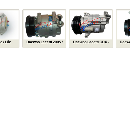
ÁN CHẠY
 / Lốc
Daewoo Lacetti 2005 /
Daewoo Lacetti CDX -
Daewoo 
 Daewoo
Lốc lạnh điều hòa
Chevrolet Cruze / Lốc
lạnh điề
 khí điều
Daewoo Lacetti 2005 /
lạnh điều hòa Daewoo
Matiz 2 /
elo
Máy nén khí điều hòa
Lacetti CDX - Chevrolet
hòa Dae
Daewoo Lacetti 2005
Cruze / Máy nén khí điều
hòa Daewoo Lacetti CDX
- Chevrolet Cruze