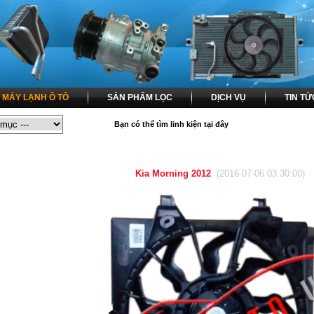
MÁY LẠNH Ô TÔ
SẢN PHẨM LỌC
DỊCH VỤ
TIN TỨ
Bạn có thể tìm linh kiện tại đây
 TÔ / QUẠT DÀN NÓNG - QUẠT KÉT NƯỚC / QUẠT DÀN NÓNG / KÉT NƯỚC K
Kia Morning 2012
(2016-07-06 03:30:00)