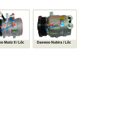
Matiz II / Lốc
Daewoo Nubira / Lốc
Mô tơ quạt các loại
u hòa Daewoo
lạnh điều hòa Daewoo
 Máy nén khí điều
Nubira / Máy nén khí điều
woo Matiz 2
hòa Daewoo Nubira