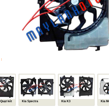
 :
ÙNG LOẠI
 Quạt két
Kia Spectra
Kia K3
Kia M
ens
bình n