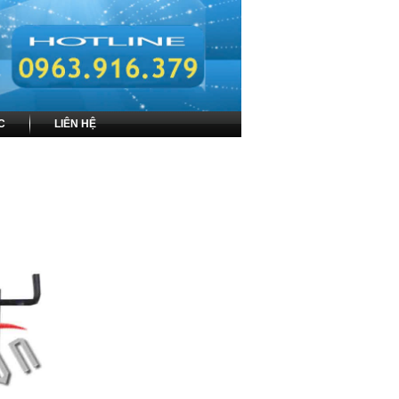
C
LIÊN HỆ
IA