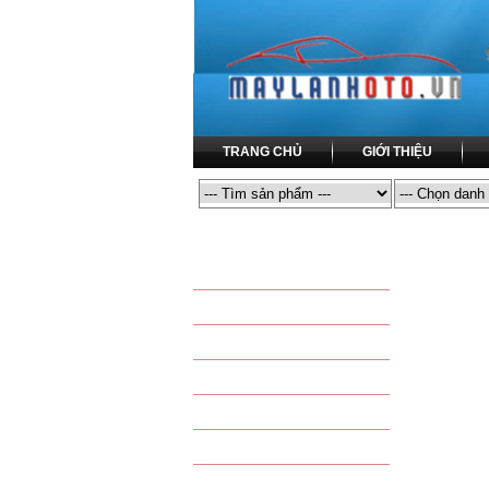
TRANG CHỦ
GIỚI THIỆU
MÁY LẠNH Ô TÔ
MÁY LẠNH Ô
SẢN PHẨM THÔNG DỤNG
LỐC LẠNH ĐIỀU HÒA
DÀN NÓNG ĐIỀU HÒA
COMPRESSOR
DÀN LẠNH ĐIỀU HÒA
CONDENSER
DÀN SƯỞI - DÀN NÓNG
EVAPORATOR
QUẠT DÀN NÓNG - QUẠT
TAPLO - HEATER
QUẠT DÀN LẠNH
KÉT NƯỚC