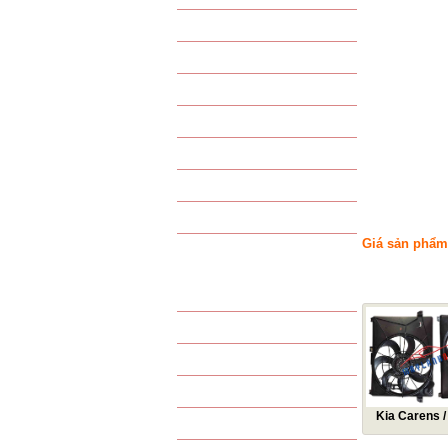
VAN TIẾT LƯU
GAS - PHỤ KIỆN GAS
PHIN LỌC GAS
PHỤ KIỆN KHÁC
LỐC LẠNH TỔNG HỢP
GIÀN NÓNG TỔNG HỢP
GIÀN LẠNH TỔNG HỢP
Giá sản phẩm
SẢN PHẨM LỌC
SẢN PHẨM C
LỌC GIÓ ĐỘNG CƠ
LỌC GIÓ ĐIỀU HÒA
LỌC DẦU
LỌC XĂNG / NHIÊN LIỆU
Kia Carens /
LỌC THỦY LỰC
nước Kia Car