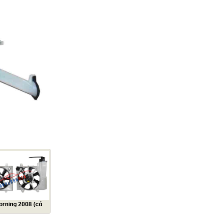
orning 2008 (có
ước)