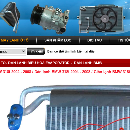
MÁY LẠNH Ô TÔ
SẢN PHẨM LỌC
DỊCH VỤ
TIN TỨ
Bạn có thể tìm linh kiện tại đây
 TÔ / DÀN LẠNH ĐIỀU HÒA EVAPORATOR / DÀN LẠNH BMW
 318i 2004 - 2008 / Dàn lạnh BMW 318i 2004 - 2008 / Giàn lạnh BMW 318