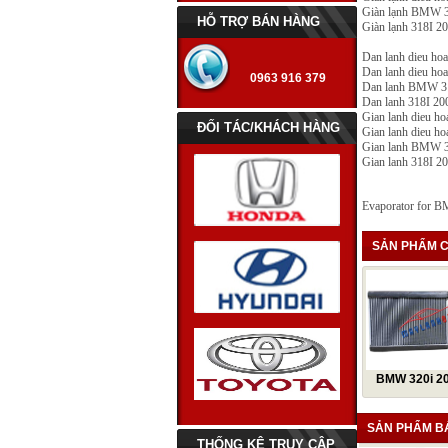
Giàn lạnh BMW 3
HỖ TRỢ BÁN HÀNG
Giàn lạnh 318I 2
Dan lanh dieu ho
Dan lanh dieu hoa
0963 916 379
Dan lanh BMW 31
Dan lanh 318I 20
Gian lanh dieu h
ĐỐI TÁC/KHÁCH HÀNG
Gian lanh dieu ho
Gian lanh BMW 3
Gian lanh 318I 2
Evaporator for B
SẢN PHẨM C
BMW 320i 200
Những mẫu xe hay gặp vấn
Dàn lạnh BMW
đề về điều hòa
- 2010 / Giàn
SẢN PHẨM B
7 mẹo vặt giúp ích cho những
THỐNG KÊ TRUY CẬP