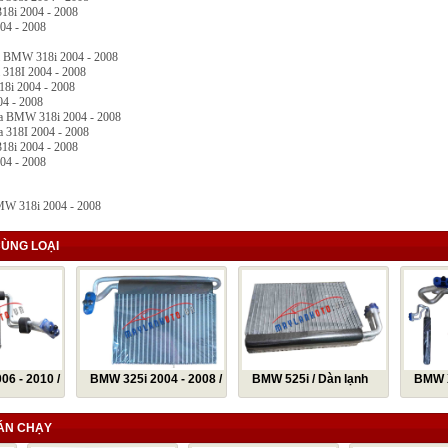
18i 2004 - 2008
004 - 2008
a BMW 318i 2004 - 2008
 318I 2004 - 2008
8i 2004 - 2008
04 - 2008
oa BMW 318i 2004 - 2008
a 318I 2004 - 2008
18i 2004 - 2008
004 - 2008
MW 318i 2004 - 2008
ÙNG LOẠI
6 - 2010 /
BMW 325i 2004 - 2008 /
BMW 525i / Dàn lạnh
BMW X
 320i 2006
Dàn lạnh BMW 325i 2004
BMW 525i / Giàn lạnh
lạnh BM
 lạnh BMW
- 2008 / Giàn lạnh BMW
BMW 525i
lạnh B
ÁN CHẠY