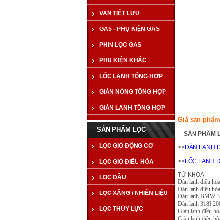
VAN TIẾT LƯU
GAS - PHỤ KIỆN GAS
PHIN LỌC GAS
PHỤ KIỆN KHÁC
LỐC LẠNH TỔNG HỢP
GIÀN NÓNG TỔNG HỢP
GIÀN LẠNH TỔNG HỢP
Giá sản phẩm
SẢN PHẨM LỌC
SẢN PHẨM 
LỌC GIÓ ĐỘNG CƠ
>>
DÀN LẠNH 
>>
LỐC LẠNH 
LỌC GIÓ ĐIỀU HÒA
TỪ KHÓA
LỌC DẦU
Dàn lạnh điều hò
Dàn lạnh điều hòa
LỌC XĂNG / NHIÊN LIỆU
Dàn lạnh BMW 31
Dàn lạnh 318I 20
LỌC THỦY LỰC
Giàn lạnh điều h
Giàn lạnh điều hò