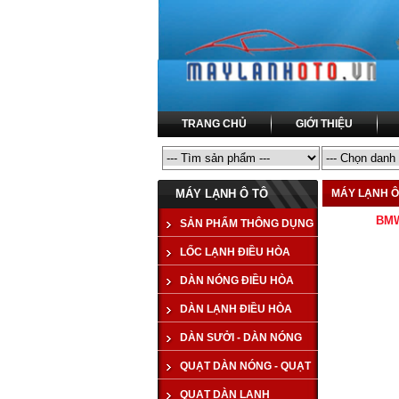
TRANG CHỦ
GIỚI THIỆU
MÁY LẠNH Ô TÔ
MÁY LẠNH Ô
BMW
SẢN PHẨM THÔNG DỤNG
LỐC LẠNH ĐIỀU HÒA
DÀN NÓNG ĐIỀU HÒA
COMPRESSOR
DÀN LẠNH ĐIỀU HÒA
CONDENSER
DÀN SƯỞI - DÀN NÓNG
EVAPORATOR
QUẠT DÀN NÓNG - QUẠT
TAPLO - HEATER
QUẠT DÀN LẠNH
KÉT NƯỚC