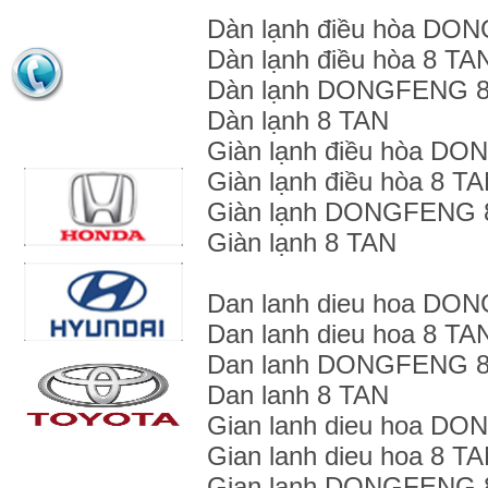
Dàn lạnh điều hòa DO
HỖ TRỢ BÁN HÀNG
Dàn lạnh điều hòa 8 TA
Dàn lạnh DONGFENG 
0963 916 379
Dàn lạnh 8 TAN
ĐỐI TÁC/KHÁCH HÀNG
Giàn lạnh điều hòa D
Giàn lạnh điều hòa 8 T
Giàn lạnh DONGFENG 
Giàn lạnh 8 TAN
Dan lanh dieu hoa DO
Dan lanh dieu hoa 8 TA
Dan lanh DONGFENG 
Dan lanh 8 TAN
Gian lanh dieu hoa D
Những mẫu xe hay gặp vấn
đề về điều hòa
Gian lanh dieu hoa 8 T
7 mẹo vặt giúp ích cho những
Gian lanh DONGFENG 
THỐNG KÊ TRUY CẬP