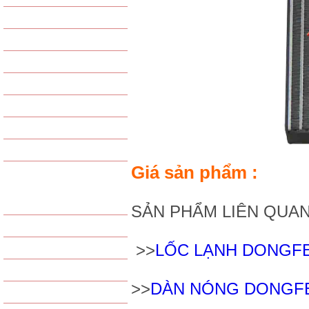
VAN TIẾT LƯU
GAS - PHỤ KIỆN GAS
PHIN LỌC GAS
PHỤ KIỆN KHÁC
LỐC LẠNH TỔNG HỢP
GIÀN NÓNG TỔNG HỢP
GIÀN LẠNH TỔNG HỢP
Giá sản phẩm :
SẢN PHẨM LỌC
LỌC GIÓ ĐỘNG CƠ
SẢN PHẨM LIÊN QUA
LỌC GIÓ ĐIỀU HÒA
>>
LỐC LẠNH DONGFE
LỌC DẦU
LỌC XĂNG / NHIÊN LIỆU
>>
DÀN NÓNG DONGFE
LỌC THỦY LỰC