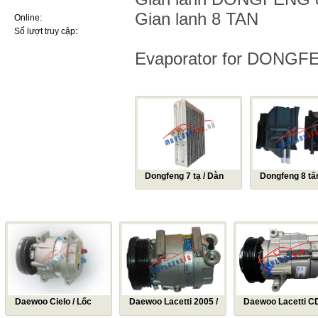
ai sử dụng ô tô
Gian lanh 8 TAN
Online:
13
Nút bấm ít ai để ý tới giúp
Số lượt truy cập:
7570673
cabin ô tô mát nhanh mà
không cần bật điều hòa
Evaporator for DONG
5 thói quen khiến điều hòa ô
tô dễ hư hỏng khi sử dụng
mùa nắng nóng
SẢN PHẨM CÙNG LOẠI
Điều hoà ô tô không mát:
Nguyên nhân và cách xử lý
Hệ thống điều hòa ô tô:
Nguyên lý và những điều cơ
bản nhất cần nhớ kỹ
Hyundai và KIA lọt top thương
hiệu ôtô ít lỗi nhất năm
Dongfeng 7 tạ / Dàn
Dongfeng 8 tấ
Ba cách hiệu quả sửa điều
lạnh Dongfeng 7 tạ / Giàn
lạnh Dongfeng 8 
hòa ô tô không hoạt động
lạnh Dongfeng 7 tạ
Giàn lạnh Dongf
SẢN PHẨM BÁN CHẠY
Tại sao mùa hè bật điều hòa
mà ô tô vẫn nóng?
Mẹo ngăn điều hòa ô tô bốc
mùi chua
Ra ô tô bật điều hoà ngủ khi
nhà mất điện: Lưu ý sống còn
Daewoo Cielo / Lốc
Daewoo Lacetti 2005 /
Daewoo Lacetti C