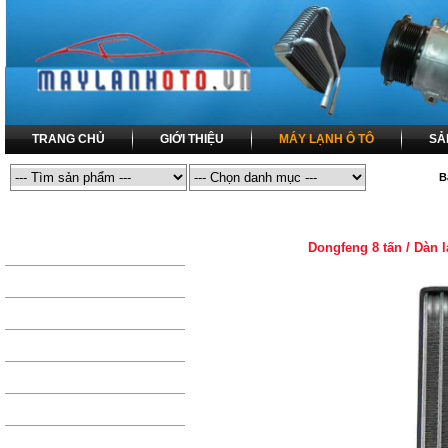
TRANG CHỦ
GIỚI THIỆU
MÁY LẠNH Ô TÔ
SẢ
B
MÁY LẠNH Ô TÔ
MÁY LẠNH Ô TÔ / DÀN LẠNH ĐIỀU HÒA
Dongfeng 8 tấn / Dàn 
SẢN PHẨM THÔNG DỤNG
LỐC LẠNH ĐIỀU HÒA
DÀN NÓNG ĐIỀU HÒA
COMPRESSOR
DÀN LẠNH ĐIỀU HÒA
CONDENSER
DÀN SƯỞI - DÀN NÓNG
EVAPORATOR
QUẠT DÀN NÓNG - QUẠT
TAPLO - HEATER
QUẠT DÀN LẠNH
KÉT NƯỚC