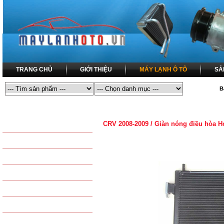
TRANG CHỦ
GIỚI THIỆU
MÁY LẠNH Ô TÔ
SẢ
B
MÁY LẠNH Ô TÔ
MÁY LẠNH Ô TÔ / DÀN NÓNG ĐIỀU HÒA
CRV 2008-2009 / Giàn nóng điều hòa 
SẢN PHẨM THÔNG DỤNG
LỐC LẠNH ĐIỀU HÒA
DÀN NÓNG ĐIỀU HÒA
COMPRESSOR
DÀN LẠNH ĐIỀU HÒA
CONDENSER
DÀN SƯỞI - DÀN NÓNG
EVAPORATOR
QUẠT DÀN NÓNG - QUẠT
TAPLO - HEATER
QUẠT DÀN LẠNH
KÉT NƯỚC