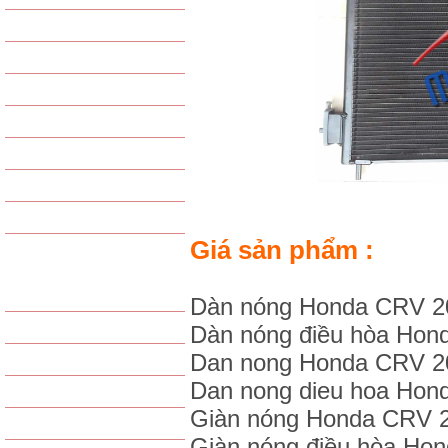
VAN TIẾT LƯU
GAS - PHỤ KIỆN GAS
PHIN LỌC GAS
PHỤ KIỆN KHÁC
LỐC LẠNH TỔNG HỢP
GIÀN NÓNG TỔNG HỢP
GIÀN LẠNH TỔNG HỢP
Giá sản phẩm :
SẢN PHẨM LỌC
LỌC GIÓ ĐỘNG CƠ
Dàn nóng Honda CRV 2
Dàn nóng điều hòa Hon
LỌC GIÓ ĐIỀU HÒA
Dan nong Honda CRV 2
LỌC DẦU
Dan nong dieu hoa Ho
LỌC XĂNG / NHIÊN LIỆU
Giàn nóng Honda CRV 
LỌC THỦY LỰC
Giàn nóng điều hòa Ho