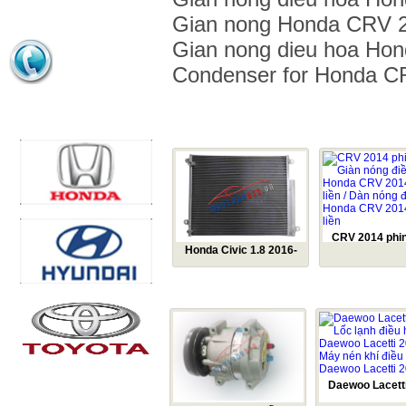
Gian nong Honda CRV 
HỖ TRỢ BÁN HÀNG
Gian nong dieu hoa Ho
Condenser for Honda C
0963 916 379
ĐỐI TÁC/KHÁCH HÀNG
SẢN PHẨM CÙNG LOẠI
CRV 2014 phin 
Honda Civic 1.8 2016-
Giàn nóng điều 
Dàn nóng Honda Civic
Honda CRV 2014
1.8 2016-Giàn nóng
SẢN PHẨM BÁN CHẠY
liền / Dàn nóng 
Honda Civic 1.8 2016
Honda CRV 2014
liền
Những mẫu xe hay gặp vấn
đề về điều hòa
Daewoo Lacetti
7 mẹo vặt giúp ích cho những
THỐNG KÊ TRUY CẬP