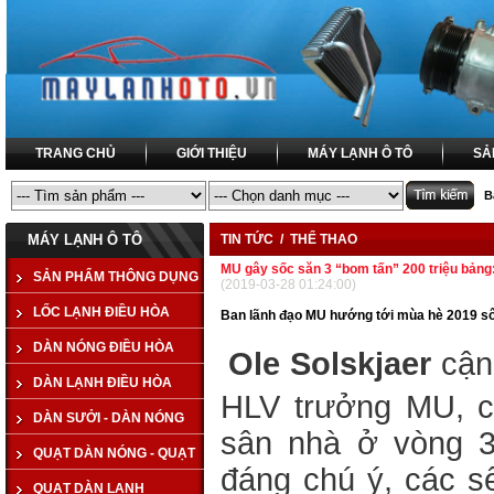
TRANG CHỦ
GIỚI THIỆU
MÁY LẠNH Ô TÔ
SẢ
B
MÁY LẠNH Ô TÔ
TIN TỨC / THỂ THAO
MU gây sốc săn 3 “bom tấn” 200 triệu bảng
SẢN PHẨM THÔNG DỤNG
(2019-03-28 01:24:00)
LỐC LẠNH ĐIỀU HÒA
Ban lãnh đạo MU hướng tới mùa hè 2019 sô
DÀN NÓNG ĐIỀU HÒA
COMPRESSOR
Ole Solskjaer
cận
DÀN LẠNH ĐIỀU HÒA
CONDENSER
HLV trưởng MU, có
DÀN SƯỞI - DÀN NÓNG
EVAPORATOR
sân nhà ở vòng 3
QUẠT DÀN NÓNG - QUẠT
TAPLO - HEATER
đáng chú ý, các s
QUẠT DÀN LẠNH
KÉT NƯỚC