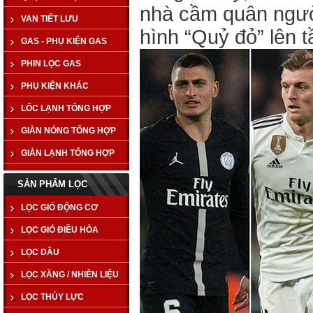
nhà cầm quân ngườ
VAN TIẾT LƯU
hình “Quỷ đỏ” lên 
GAS - PHỤ KIỆN GAS
PHIN LỌC GAS
PHỤ KIỆN KHÁC
LỐC LẠNH TỔNG HỢP
GIÀN NÓNG TỔNG HỢP
GIÀN LẠNH TỔNG HỢP
SẢN PHẨM LỌC
LỌC GIÓ ĐỘNG CƠ
LỌC GIÓ ĐIỀU HÒA
LỌC DẦU
LỌC XĂNG / NHIÊN LIỆU
LỌC THỦY LỰC