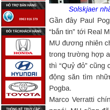
HỖ TRỢ BÁN HÀNG
Solskjaer nh
Gần đây Paul Pogb
0963 916 379
“bắn tin” tới Real 
ĐỐI TÁC/KHÁCH HÀNG
MU đương nhiên ch
trong trường hợp a
thì “Quỷ đỏ” cũng 
động săn tìm nhữ
Pogba.
Những mẫu xe hay gặp vấn
Marco Verratti ch
đề về điều hòa
7 mẹo vặt giúp ích cho những
THỐNG KÊ TRUY CẬP