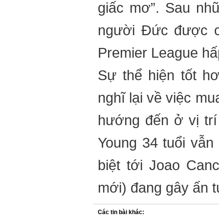
Cần làm gì khi ô tô bị ngập
giấc mơ”. Sau nhữ
nước và dấu hiệu nhận biết
7 khác biệt cơ bản giữa xe
người Đức được c
điện và xe xăng
Ô tô lâu không đi, có nên tháo
Premier League hấ
cọc ắc-quy để tránh hết điện?
Thủ phạm khiến điều hòa ôtô
Sự thể hiện tốt h
thổi ra khí nóng
Doanh số ế ẩm, Toyota
nghĩ lại về việc m
Avanza rục rịch "khai tử" tại
Việt Nam?
Toyota Fortuner ra mắt bản
hướng đến ở vị trí
nâng cấp tại Việt Nam, giá từ
1,154 tỷ đồng
Hyundai Santa Fe bán gấp 3
Young 34 tuổi vẫn
lần Toyota Fortuner trong
tháng 9
Kia Carnival 2021 ra mắt tại
biệt tới Joao Can
Việt Nam, giá từ 1,199 tỷ đồng
Sử dụng điều hòa ô tô, tài mới
mới) đang gây ấn t
nên biết
Hyundai Grand i10 - mẫu xe
cỡ nhỏ đáng mua nhất
Các tin bài khác: