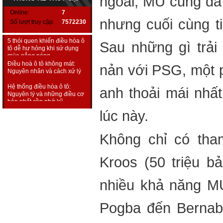
ngoái, MU cũng đã 
ai sử dụng ô tô
Online:
7
Nút bấm ít ai để ý tới giúp
nhưng cuối cùng ti
Số lượt truy cập:
7572230
cabin ô tô mát nhanh mà
không cần bật điều hòa
5 thói quen khiến điều hòa ô
Sau những gì trải 
tô dễ hư hỏng khi sử dụng
mùa nắng nóng
Điều hoà ô tô không mát:
nản với PSG, một p
Nguyên nhân và cách xử lý
Hệ thống điều hòa ô tô:
anh thoải mái nhất.
Nguyên lý và những điều cơ
bản nhất cần nhớ kỹ
Hyundai và KIA lọt top thương
lúc này.
hiệu ôtô ít lỗi nhất năm
Ba cách hiệu quả sửa điều
Không chỉ có tha
hòa ô tô không hoạt động
Tại sao mùa hè bật điều hòa
Kroos (50 triệu bả
mà ô tô vẫn nóng?
Mẹo ngăn điều hòa ô tô bốc
nhiều khả năng MU
mùi chua
Ra ô tô bật điều hoà ngủ khi
Pogba đến Bernab
nhà mất điện: Lưu ý sống còn